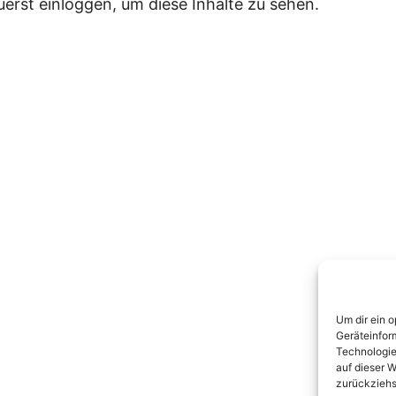
uerst einloggen, um diese Inhalte zu sehen.
ige(s)
Nächste(s)
Um dir ein 
Geräteinfor
Technologie
auf dieser W
zurückziehs