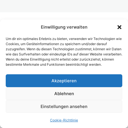
Posten und Gespräche. Vom Content zur Wirkung
Dein erstes 1:1-Gespräch
Einwilligung verwalten
Bitten zuerst einloggen, um diese Inhalte zu
Deine tägliche Routine im Businessaufbau
sehen.
Level 2 erfolgreich gemeistert – du hast geliefert
Um dir ein optimales Erlebnis zu bieten, verwenden wir Technologien wie
Cookies, um Geräteinformationen zu speichern und/oder darauf
Level 3 – Team-Building
zuzugreifen. Wenn du diesen Technologien zustimmst, können wir Daten
wie das Surfverhalten oder eindeutige IDs auf dieser Website verarbeiten.
8 Lektionen
Vorherige(s)
Nächste(s)
Wenn du deine Einwillligung nicht erteilst oder zurückziehst, können
Level 4 – Team-Führung vom Starter
bestimmte Merkmale und Funktionen beeinträchtigt werden.
zum Leader
7 Lektionen
Akzeptieren
Level 5 – Innercircle deine
Erfahrungen sind Goldes wert
Ablehnen
1 Lektion
Level 6 -Finanzielle Freiheit ist nicht
Einstellungen ansehen
das Ende
Cookie-Richtlinie
1 Lektion