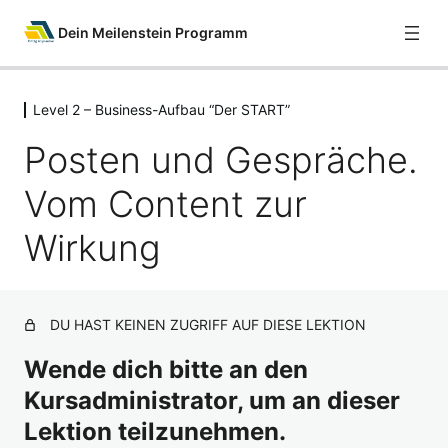
Dein Meilenstein Programm
Level 2 – Business-Aufbau “Der START”
Willkommen
3 Lektionen
Posten und Gespräche.
Vom Interessenten zum Partner
Vom Content zur
5 Lektionen
Deine Tools & Werkzeuge
Wirkung
2 Lektionen
Level 1 – Vorbereitung zum Business
Start
5 Lektionen
DU HAST KEINEN ZUGRIFF AUF DIESE LEKTION
Level 2 – Business-Aufbau "Der
Wende dich bitte an den
START"
Kursadministrator, um an dieser
Die perfekte Start-Vorbereitung
Lektion teilzunehmen.