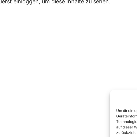
uerst einloggen, um diese Inhalte zu sehen.
ige(s)
Nächste(s)
Um dir ein 
Geräteinfor
Technologie
auf dieser W
zurückziehs