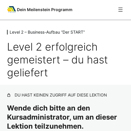
Dein Meilenstein Programm
Level 2 – Business-Aufbau “Der START”
Willkommen
3 Lektionen
Level 2 erfolgreich
Vom Interessenten zum Partner
gemeistert – du hast
5 Lektionen
Deine Tools & Werkzeuge
geliefert
2 Lektionen
Level 1 – Vorbereitung zum Business
Start
5 Lektionen
DU HAST KEINEN ZUGRIFF AUF DIESE LEKTION
Level 2 – Business-Aufbau "Der
Wende dich bitte an den
START"
Kursadministrator, um an dieser
Die perfekte Start-Vorbereitung
Lektion teilzunehmen.