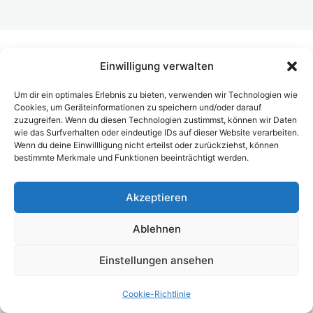
Posten und Gespräche. Vom Content zur Wirkung
Dein erstes 1:1-Gespräch
Einwilligung verwalten
Bitten zuerst einloggen, um diese Inhalte zu
Deine tägliche Routine im Businessaufbau
sehen.
Level 2 erfolgreich gemeistert – du hast geliefert
Um dir ein optimales Erlebnis zu bieten, verwenden wir Technologien wie
Cookies, um Geräteinformationen zu speichern und/oder darauf
Level 3 – Team-Building
zuzugreifen. Wenn du diesen Technologien zustimmst, können wir Daten
wie das Surfverhalten oder eindeutige IDs auf dieser Website verarbeiten.
8 Lektionen
Vorherige(s)
Nächste(s)
Wenn du deine Einwillligung nicht erteilst oder zurückziehst, können
Level 4 – Team-Führung vom Starter
bestimmte Merkmale und Funktionen beeinträchtigt werden.
zum Leader
7 Lektionen
Akzeptieren
Level 5 – Innercircle deine
Erfahrungen sind Goldes wert
Ablehnen
1 Lektion
Level 6 -Finanzielle Freiheit ist nicht
Einstellungen ansehen
das Ende
Cookie-Richtlinie
1 Lektion