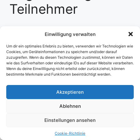
Teilnehmer
[tutor_student_registration_form]
Einwilligung verwalten
Um dir ein optimales Erlebnis zu bieten, verwenden wir Technologien wie
Cookies, um Geräteinformationen zu speichern und/oder darauf
zuzugreifen. Wenn du diesen Technologien zustimmst, können wir Daten
Impressum
/
DSGVO
wie das Surfverhalten oder eindeutige IDs auf dieser Website verarbeiten.
Wenn du deine Einwillligung nicht erteilst oder zurückziehst, können
bestimmte Merkmale und Funktionen beeinträchtigt werden.
KI-Nutzungserklärung
Akzeptieren
Cookie-Richtlinie (EU)
Ablehnen
© 2026 Einfach. Erfolgreich.
• Erstellt mit
GeneratePress
Einstellungen ansehen
Cookie-Richtlinie