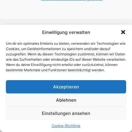
Einwilligung verwalten
Impressum
/
DSGVO
Um dir ein optimales Erlebnis zu bieten, verwenden wir Technologien wie
Cookies, um Geräteinformationen zu speichern und/oder darauf
KI-Nutzungserklärung
zuzugreifen. Wenn du diesen Technologien zustimmst, können wir Daten
wie das Surfverhalten oder eindeutige IDs auf dieser Website verarbeiten.
Wenn du deine Einwillligung nicht erteilst oder zurückziehst, können
Cookie-Richtlinie (EU)
bestimmte Merkmale und Funktionen beeinträchtigt werden.
Akzeptieren
© 2026 Einfach. Erfolgreich.
• Erstellt mit
GeneratePress
Ablehnen
Einstellungen ansehen
Cookie-Richtlinie