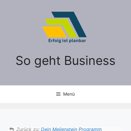
Zum
Inhalt
springen
So geht Business
Menü
Zurück zu:
Dein Meilenstein Programm