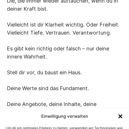
Die, die immer wieder auftauchen, wenn du in
deiner Kraft bist.
Vielleicht ist dir Klarheit wichtig. Oder Freiheit.
Vielleicht Tiefe. Vertrauen. Verantwortung.
Es gibt kein richtig oder falsch – nur deine
innere Wahrheit.
Stell dir vor, du baust ein Haus.
Deine Werte sind das Fundament.
Deine Angebote, deine Inhalte, deine
Kommunikation – das sind die Räume.
Einwilligung verwalten
Wenn das Fundament nicht stabil ist, wirst du
Um dir ein optimales Erlebnis zu bieten, verwenden wir Technologien wie