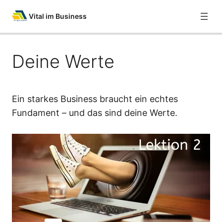
Vital im Business
Deine Werte
Willkommen bei Vital im Business
Direkte Kontaktaufnahme
Dein Fundament
Ein starkes Business braucht ein echtes
Fundament – und das sind deine Werte.
Deine Werte
Deine Zielgruppe
Dein Angebot
Die Kommunikation
Deine Energie
Deine Reichweite