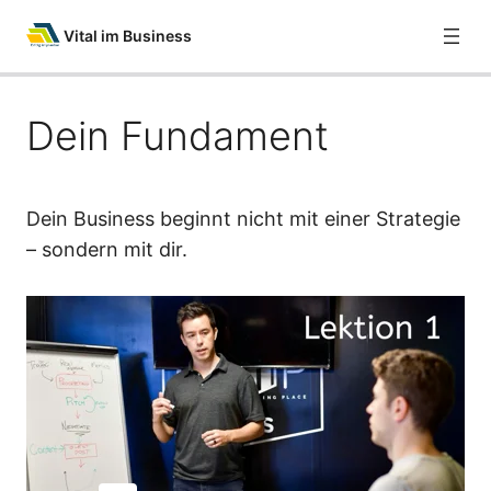
Vital im Business
Dein Fundament
Willkommen bei Vital im Business
Direkte Kontaktaufnahme
Dein Fundament
Dein Business beginnt nicht mit einer Strategie
– sondern mit dir.
Deine Werte
Deine Zielgruppe
Dein Angebot
Die Kommunikation
Deine Energie
Deine Reichweite