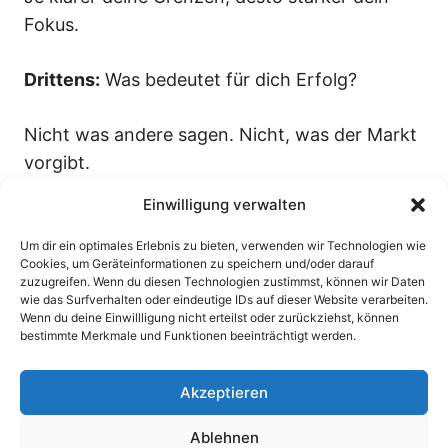
Fokus.
Drittens:
Was bedeutet für dich Erfolg?
Nicht was andere sagen. Nicht, was der Markt
vorgibt.
Einwilligung verwalten
Sondern was sich für dich nach einem
gelungenen Tag, einer guten Woche oder
Um dir ein optimales Erlebnis zu bieten, verwenden wir Technologien wie
Cookies, um Geräteinformationen zu speichern und/oder darauf
einem erfüllten Monat anfühlt.
zuzugreifen. Wenn du diesen Technologien zustimmst, können wir Daten
wie das Surfverhalten oder eindeutige IDs auf dieser Website verarbeiten.
Wenn du deine Einwillligung nicht erteilst oder zurückziehst, können
Wenn du das definierst, baust du dein Business
bestimmte Merkmale und Funktionen beeinträchtigt werden.
nicht mehr für andere – sondern für dich.
Akzeptieren
Ablehnen