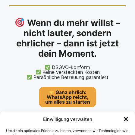
Wenn du mehr willst –
nicht lauter, sondern
ehrlicher – dann ist jetzt
dein Moment.
DSGVO-konform
Keine versteckten Kosten
Persönliche Betreuung garantiert
Ganz ehrlich:
WhatsApp reicht,
um alles zu starten
…zum Seitenanfang
Einwilligung verwalten
Um dir ein optimales Erlebnis zu bieten, verwenden wir Technologien wie