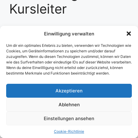
Kursleiter
[tutor_instructor_registration_form]
Einwilligung verwalten
Um dir ein optimales Erlebnis zu bieten, verwenden wir Technologien wie
Cookies, um Geräteinformationen zu speichern und/oder darauf
zuzugreifen. Wenn du diesen Technologien zustimmst, können wir Daten
Impressum
/
DSGVO
wie das Surfverhalten oder eindeutige IDs auf dieser Website verarbeiten.
Wenn du deine Einwillligung nicht erteilst oder zurückziehst, können
bestimmte Merkmale und Funktionen beeinträchtigt werden.
KI-Nutzungserklärung
Akzeptieren
Cookie-Richtlinie (EU)
Ablehnen
© 2026 Einfach. Erfolgreich.
• Erstellt mit
GeneratePress
Einstellungen ansehen
Cookie-Richtlinie