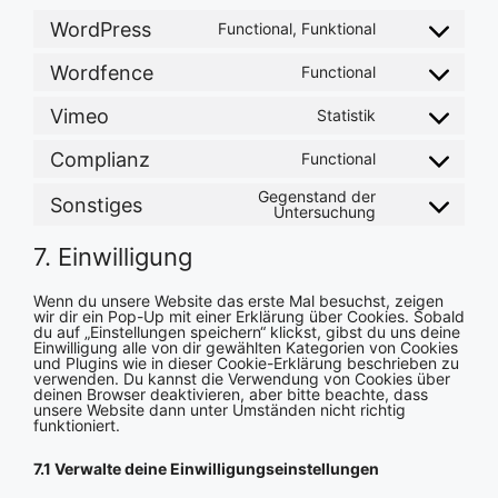
WordPress
Functional, Funktional
Consent
to
service
Wordfence
Functional
Consent
wordpress
to
service
Vimeo
Statistik
Consent
wordfence
to
service
Complianz
Functional
Consent
vimeo
to
Gegenstand der
service
Sonstiges
Consent
Untersuchung
complianz
to
service
7. Einwilligung
sonstiges
Wenn du unsere Website das erste Mal besuchst, zeigen
wir dir ein Pop-Up mit einer Erklärung über Cookies. Sobald
du auf „Einstellungen speichern“ klickst, gibst du uns deine
Einwilligung alle von dir gewählten Kategorien von Cookies
und Plugins wie in dieser Cookie-Erklärung beschrieben zu
verwenden. Du kannst die Verwendung von Cookies über
deinen Browser deaktivieren, aber bitte beachte, dass
unsere Website dann unter Umständen nicht richtig
funktioniert.
7.1 Verwalte deine Einwilligungseinstellungen